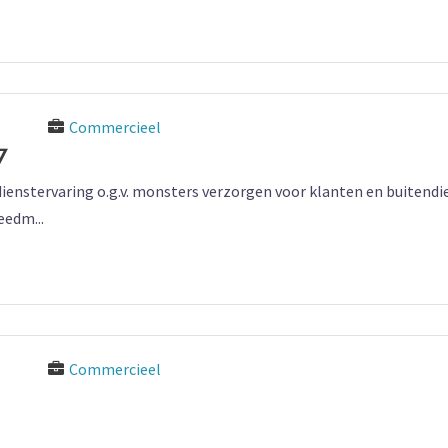
Commercieel
7
dienstervaring o.g.v. monsters verzorgen voor klanten en buitend
eedm...
Commercieel