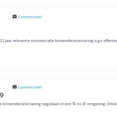
Commercieel
12 jaar relevante commerciële binnendienstervaring o.g.v. offertes
Commercieel
O9
iële binnendienstervaring opgedaan in een ‘B-to-B’ omgeving. Uitb