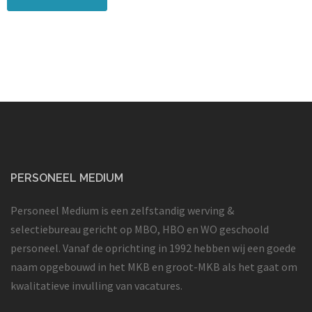
PERSONEEL MEDIUM
Personeel Medium is een zelfstandig werving &
selectiebureau gericht op MBO, HBO en WO geschoold
personeel. Vanaf de oprichting in 1992 hebben wij een goede
naam opgebouwd in het MKB en groot-MKB als het gaat om
kwalitatieve invulling van vacatures.