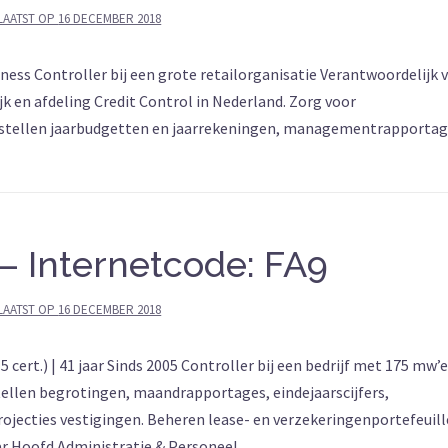
LAATST OP
16 DECEMBER 2018
ness Controller bij een grote retailorganisatie Verantwoordelijk 
jk en afdeling Credit Control in Nederland. Zorg voor
pstellen jaarbudgetten en jaarrekeningen, managementrapportag
— Internetcode: FA9
LAATST OP
16 DECEMBER 2018
rt.) | 41 jaar Sinds 2005 Controller bij een bedrijf met 175 mw’e
stellen begrotingen, maandrapportages, eindejaarscijfers,
rojecties vestigingen. Beheren lease- en verzekeringenportefeuill
ar Hoofd Administratie & Personeel.