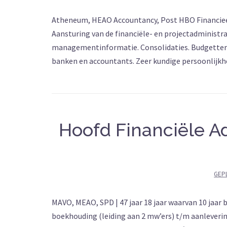
Atheneum, HEAO Accountancy, Post HBO Financieel Co
Aansturing van de financiële- en projectadministra
managementinformatie. Consolidaties. Budgetteri
banken en accountants. Zeer kundige persoonlijkhei
Hoofd Financiële Ad
GEP
MAVO, MEAO, SPD | 47 jaar 18 jaar waarvan 10 jaar
boekhouding (leiding aan 2 mw’ers) t/m aanleverin