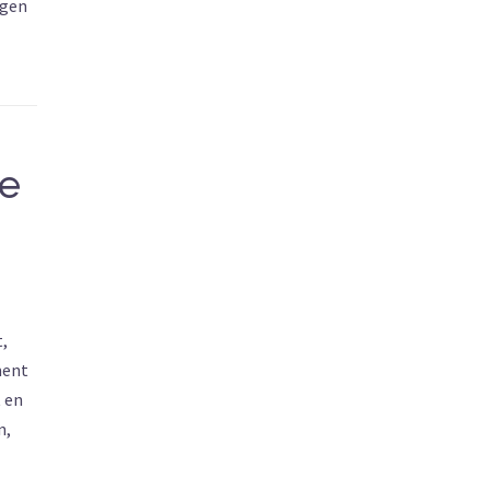
rgen
ie
,
ment
 en
n,