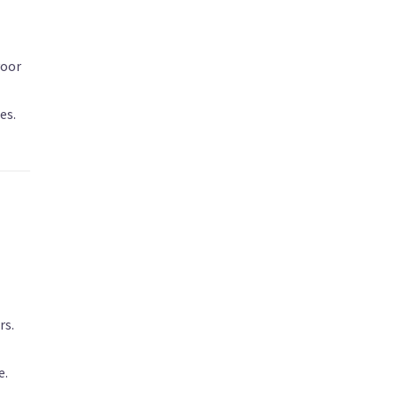
voor
es.
rs.
e.