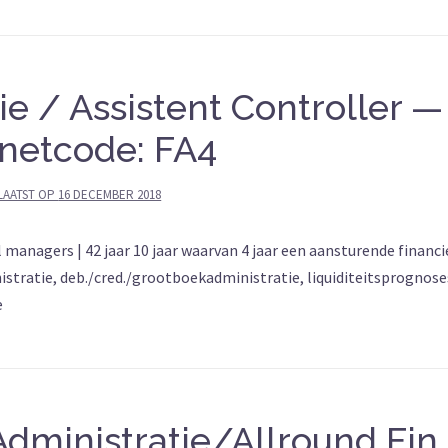
e / Assistent Controller —
rnetcode: FA4
LAATST OP
16 DECEMBER 2018
anagers | 42 jaar 10 jaar waarvan 4 jaar een aansturende financi
istratie, deb./cred./grootboekadministratie, liquiditeitsprognose
e
dministratie/Allround Fin.