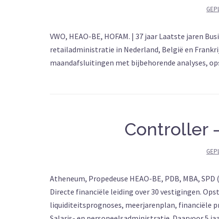
GEP
VWO, HEAO-BE, HOFAM. | 37 jaar Laatste jaren Busi
retailadministratie in Nederland, België en Frankri
maandafsluitingen met bijbehorende analyses, o
Controller 
GEP
Atheneum, Propedeuse HEAO-BE, PDB, MBA, SPD (5 ce
Directe financiële leiding over 30 vestigingen. Op
liquiditeitsprognoses, meerjarenplan, financiële p
Salaris- en personeelsadministratie. Daarvoor 5 ja