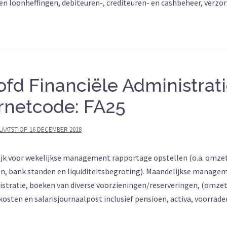
 en loonheffingen, debiteuren-, crediteuren- en cashbeheer, verzo
ofd Financiële Administrat
rnetcode: FA25
LAATST OP
16 DECEMBER 2018
ijk voor wekelijkse management rapportage opstellen (o.a. omzet
en, bank standen en liquiditeitsbegroting). Maandelijkse manage
istratie, boeken van diverse voorzieningen/reserveringen, (omzet
ten en salarisjournaalpost inclusief pensioen, activa, voorrade