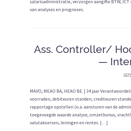
salarisadministratie, verzorgen aangifte BTW, ICT
van analyses en prognoses.
Ass. Controller/ Ho
— Inte
GEP
MAVO, MEAO BA, HEAO BE. | 34 jaar Verantwoordel
voorraden, debiteuren standen, crediteuren stand
rapportage opstellen (o.a. aansturen van de admin
toegevoegde waarde analyse, omzetbonus, vrachtkos
valutakoersen, leningen en rentes. […]