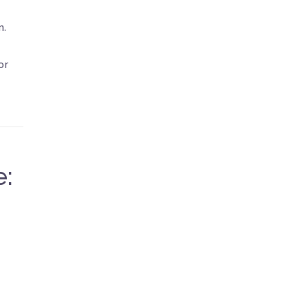
n.
or
e: