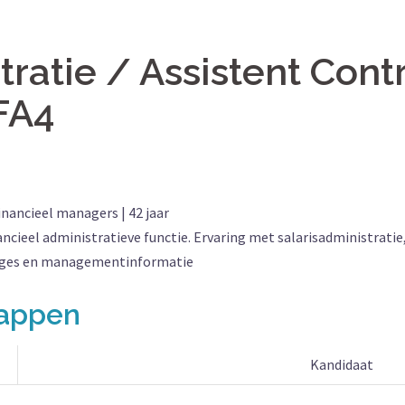
ratie / Assistent Cont
FA4
ancieel managers | 42 jaar
ancieel administratieve functie. Ervaring met salarisadministrati
rtages en managementinformatie
happen
Kandidaat