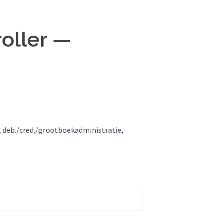
roller —
e, deb./cred./grootboekadministratie,