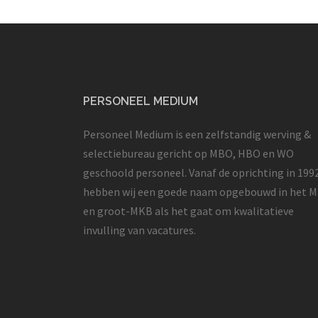
PERSONEEL MEDIUM
Personeel Medium is een zelfstandig werving &
selectiebureau gericht op MBO, HBO en WO
geschoold personeel. Vanaf de oprichting in 199
hebben wij een goede naam opgebouwd in het 
en groot-MKB als het gaat om kwalitatieve
invulling van vacatures.