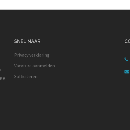
SNEL NAAR
C
Privacy verklaring
Vacature aanmelden
2
Solliciteren
MKB