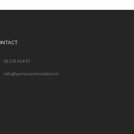
ONTACT
06 535 624 97
info@personeelmedium.nl