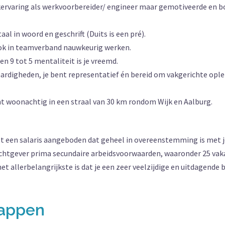
werkervaring als werkvoorbereider/ engineer maar gemotiveerde en
al in woord en geschrift (Duits is een pré).
ook in teamverband nauwkeurig werken.
een 9 tot 5 mentaliteit is je vreemd.
rdigheden, je bent representatief én bereid om vakgerichte oplei
ent woonachtig in een straal van 30 km rondom Wijk en Aalburg.
gt een salaris aangeboden dat geheel in overeenstemming is met j
achtgever prima secundaire arbeidsvoorwaarden, waaronder 25 va
et allerbelangrijkste is dat je een zeer veelzijdige en uitdagende
happen