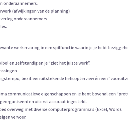
 en onderaannemers.
rwerk (afwijkingen van de planning).
 overleg onderaannemers.
les.
evante werkervaring in een spilfunctie waarin je je hebt bezigg
bel en zelfstandig en je “ziet het juiste werk”.
ossingen.
ingstempo, bezit een uitstekende helicopterview én een “vooruitzi
prima communicatieve eigenschappen en je bent bovenal een “pret
georganiseerd en uiterst accuraat ingesteld..
 goed overweg met diverse computerprogramma’s (Excel, Word).
 eigen vervoer.