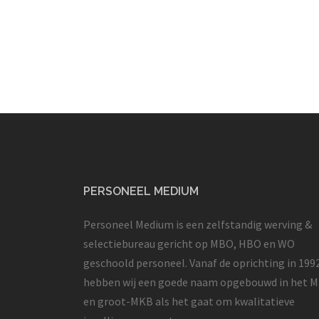
PERSONEEL MEDIUM
Personeel Medium is een zelfstandig werving &
selectiebureau gericht op MBO, HBO en WO
geschoold personeel. Vanaf de oprichting in 199
hebben wij een goede naam opgebouwd in het 
en groot-MKB als het gaat om kwalitatieve