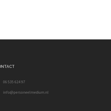
ONTACT
06 535 624 97
info@personeelmedium.nl