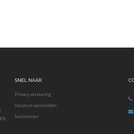
SNEL NAAR
C
Privacy verklaring
Vacature aanmelden
2
Solliciteren
MKB