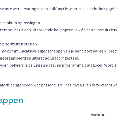
evante werkervaring in een spilfunctie waarin je je hebt bezigg
n denkt in oplossingen.
tempo, bezit een uitstekende helicopterview én een “vooruitziende
t prioriteiten stellen.
prima communicatieve eigenschappen en je bent bovenal een “pret
 georganiseerd en uiterst accuraat ingesteld.
vervoer, beheers je de Engelse taal en programma’s als Excel, Wor
salaris aangeboden wat passend is bij het niveau van deze verantwoo
happen
Vacature