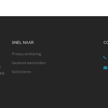
SNEL NAAR
C
Privacy verklaring
Vacature aanmelden
2
Solliciteren
MKB