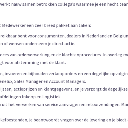
n je werkt nauw samen betrokken collega’s waarmee je een hecht te
ort Medewerker een zeer breed pakket aan taken:
h bereikbaar bent voor consumenten, dealers in Nederland en Belgi
gen of wensen onderneem je direct actie.
roces van orderverwerking en de klachtenprocedures. In overleg me
rgt voor afstemming met de klant.
n, invoeren en bijhouden verkooporders en een degelijke opvolgin
Benelux, Sales Manager en Account Managers.
ijsten, actieprijzen en klantgegevens, en je verzorgt de dagelijkse
afdelingen Inkoop en Logistiek.
it het verwerken van service aanvragen en retourzendingen. Manco
ikelbestanden, je beantwoordt vragen over de levering en je bied