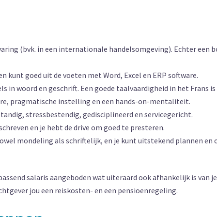
ervaring (bvk. in een internationale handelsomgeving). Echter ee
n kunt goed uit de voeten met Word, Excel en ERP software.
s in woord en geschrift. Een goede taalvaardigheid in het Frans is
e, pragmatische instelling en een hands-on-mentaliteit.
standig, stressbestendig, gedisciplineerd en servicegericht.
eschreven en je hebt de drive om goed te presteren.
 zowel mondeling als schriftelijk, en je kunt uitstekend plannen en
passend salaris aangeboden wat uiteraard ook afhankelijk is van j
chtgever jou een reiskosten- en een pensioenregeling.