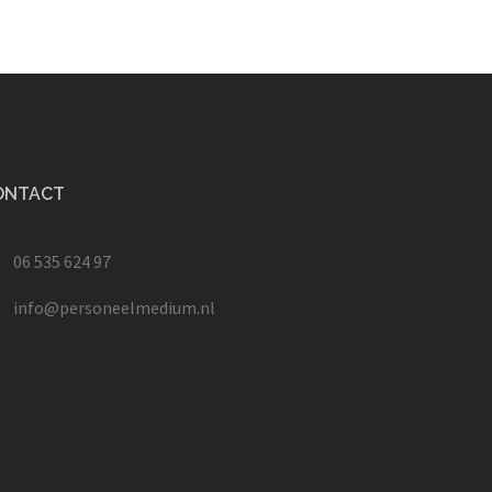
ONTACT
06 535 624 97
info@personeelmedium.nl