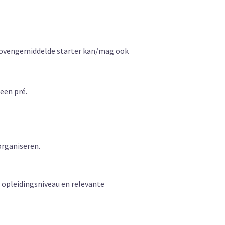
n bovengemiddelde starter kan/mag ook
 een pré.
 organiseren.
e opleidingsniveau en relevante