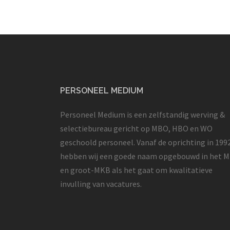
PERSONEEL MEDIUM
Personeel Medium is een zelfstandig werving &
selectiebureau gericht op MBO, HBO en WO
geschoold personeel. Vanaf de oprichting in 199
hebben wij een goede naam opgebouwd in het 
en groot-MKB als het gaat om kwalitatieve
invulling van vacatures.